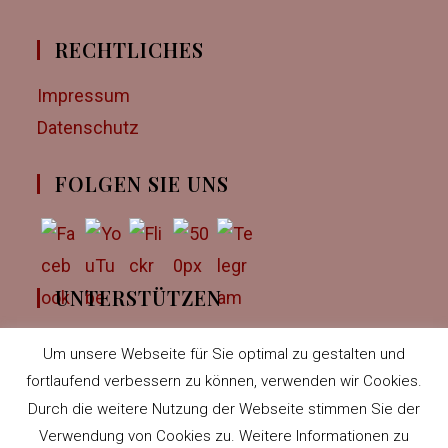
RECHTLICHES
Impressum
Datenschutz
FOLGEN SIE UNS
UNTERSTÜTZEN
Über eine Unterstützung würden wir uns sehr
Um unsere Webseite für Sie optimal zu gestalten und
freuen, sei es physisch als Volontär, oder
fortlaufend verbessern zu können, verwenden wir Cookies.
finanziell.
Zu PayPal.Me
Durch die weitere Nutzung der Webseite stimmen Sie der
Verwendung von Cookies zu. Weitere Informationen zu