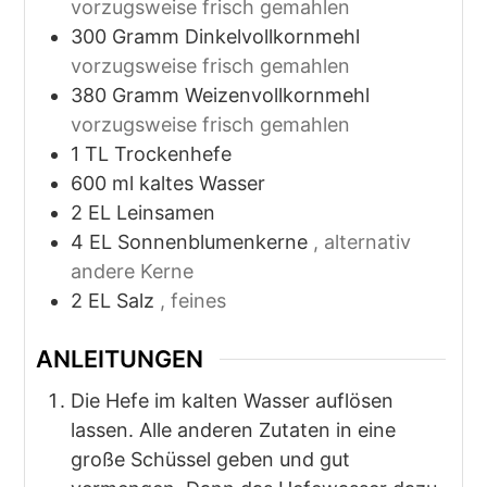
vorzugsweise frisch gemahlen
300
Gramm
Dinkelvollkornmehl
vorzugsweise frisch gemahlen
380
Gramm
Weizenvollkornmehl
vorzugsweise frisch gemahlen
1
TL
Trockenhefe
600
ml
kaltes Wasser
2
EL
Leinsamen
4
EL
Sonnenblumenkerne
, alternativ
andere Kerne
2
EL
Salz
, feines
ANLEITUNGEN
Die Hefe im kalten Wasser auflösen
lassen. Alle anderen Zutaten in eine
große Schüssel geben und gut